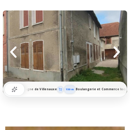
 la Champagne de Villenauxe
Boulangerie et Commerce local
150 m
2