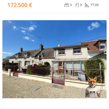
172.500 €
3
0
77.00