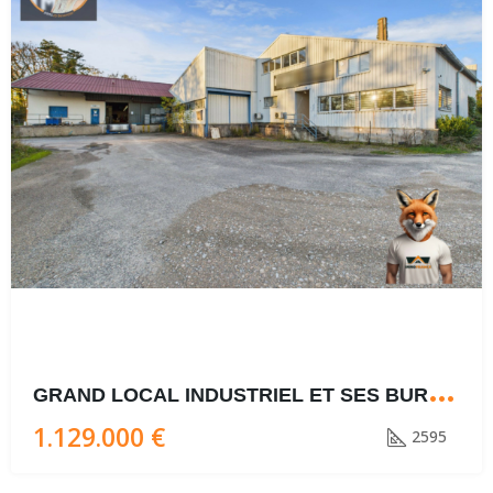
G
RAND LOCAL INDUSTRIEL ET SES BUREAUX DANS LA ZONE PRISÉ DE MISEREY
1.129.000 €
2595