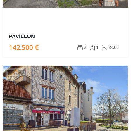
PAVILLON
142.500 €
2
1
84.00