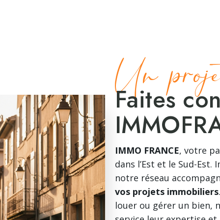
Un proje
Faites co
IMMOFRA
IMMO FRANCE
, votre p
dans l’Est et le Sud-Est.
notre réseau accompagn
vos projets immobiliers
louer ou gérer un bien, 
service leur expertise et