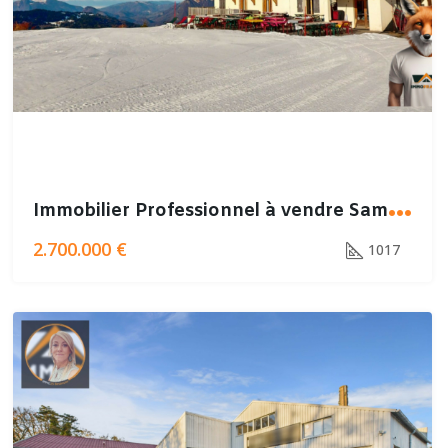
I
mmobilier Professionnel à vendre Samoëns
2.700.000 €
1017