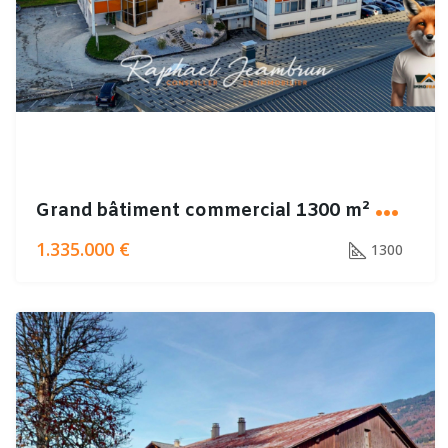
G
rand bâtiment commercial 1300 m² MORTEAU– Emplacement stratégique
1.335.000 €
1300