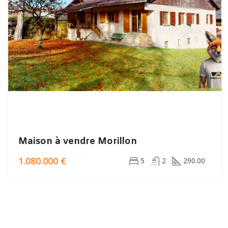
Maison à vendre Morillon
1.080.000 €
5
2
290.00