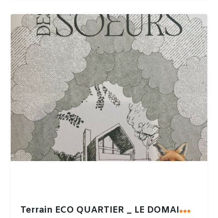
T
errain ECO QUARTIER _ LE DOMAINE DES SOEURS