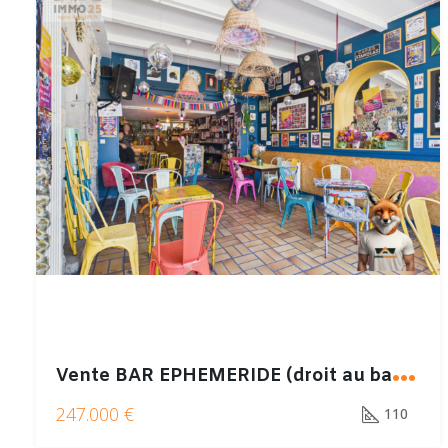
V
ente BAR EPHEMERIDE (droit au bail bar / restaurant + licence 4)
247.000 €
110