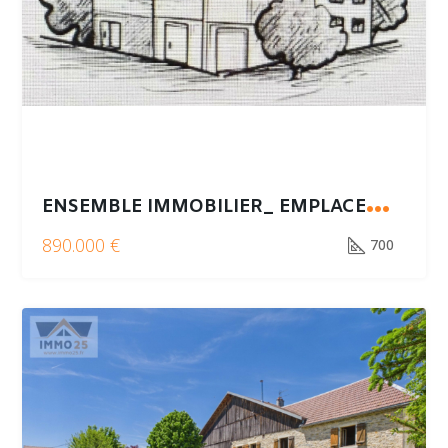
E
NSEMBLE IMMOBILIER_ EMPLACEMENT PREMIUM – FORT POTENTIEL INVESTISSEUR
890.000 €
700