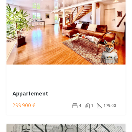
Appartement
299.900 €
4
1
179.00