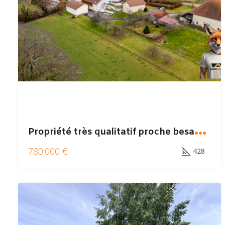
P
ropriété très qualitatif proche besancon et suisse
780.000 €
428