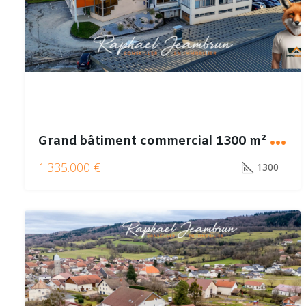
G
rand bâtiment commercial 1300 m² MORTEAU– Emplacement stratégique
1.335.000 €
1300