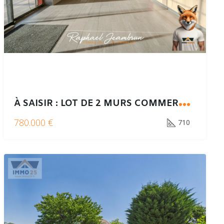
À
SAISIR : LOT DE 2 MURS COMMERCIAUX – LOCATAIRES SOLIDES – RENTABILITÉ +12 %
780.000 €
710