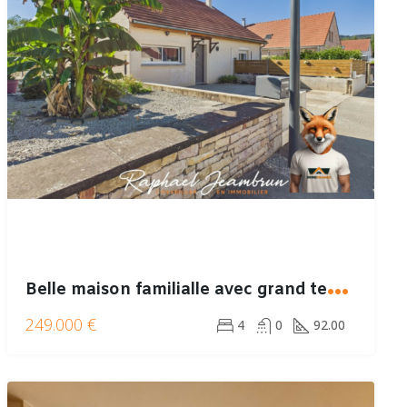
B
elle maison familialle avec grand terrain
249.000 €
4
0
92.00