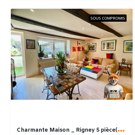
SOUS COMPROMIS
C
harmante Maison _ Rigney 5 pièce(s) 128 m2