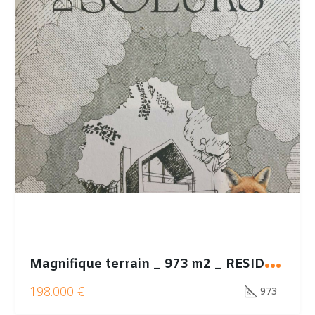
M
agnifique terrain _ 973 m2 _ RESIDENCE LE DOMAINE DES SOEURS
198.000 €
973