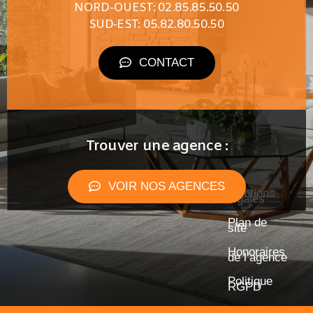
NORD-OUEST: 02.85.85.50.50
SUD-EST: 05.82.80.50.50
CONTACT
Trouver une agence :
VOIR NOS AGENCES
Mentions
légales
Plan de
site
Honoraires
de l’agence
Politique
RGPD