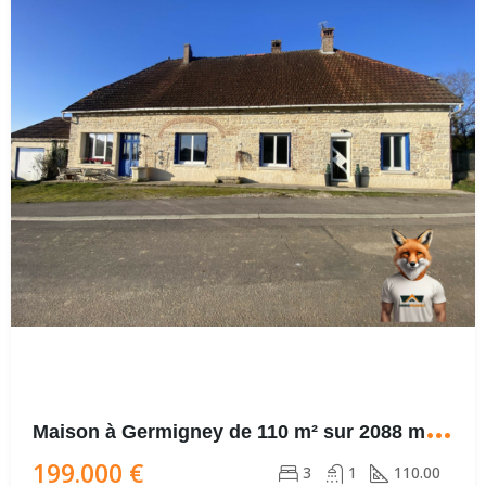
M
aison à Germigney de 110 m² sur 2088 m² de terrain
199.000 €
3
1
110.00