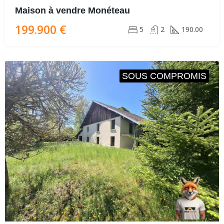
Maison à vendre Monéteau
199.900 €
5
2
190.00
SOUS COMPROMIS