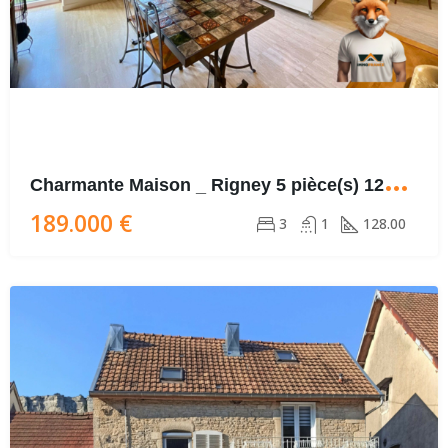
C
harmante Maison _ Rigney 5 pièce(s) 128 m2
189.000 €
3
1
128.00