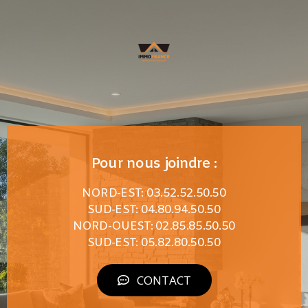
Pour nous joindre :
NORD-EST: 03.52.52.50.50
SUD-EST: 04.80.94.50.50
NORD-OUEST: 02.85.85.50.50
SUD-EST: 05.82.80.50.50
CONTACT