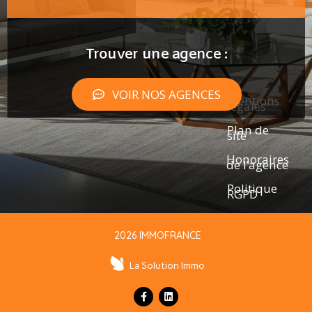
Trouver une agence :
VOIR NOS AGENCES
Mentions
légales
Plan de
site
Honoraires
de l’agence
Politique
RGPD
2026 IMMOFRANCE
La Solution Immo