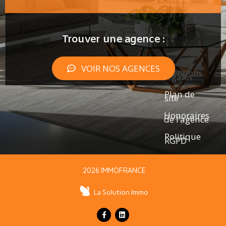
Trouver une agence :
VOIR NOS AGENCES
Mentions
légales
Plan de
site
Honoraires
de l’agence
Politique
RGPD
2026 IMMOFRANCE
La Solution Immo