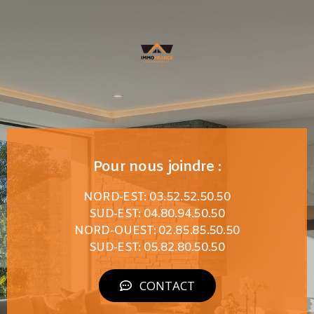
Pour nous joindre :
NORD-EST: 03.52.52.50.50
SUD-EST: 04.80.94.50.50
NORD-OUEST: 02.85.85.50.50
SUD-EST: 05.82.80.50.50
CONTACT