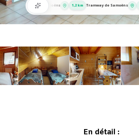
Beauté de Samoëns
Tramway de Samoëns
,2 km
1,2 km
2,4 k
En détail :