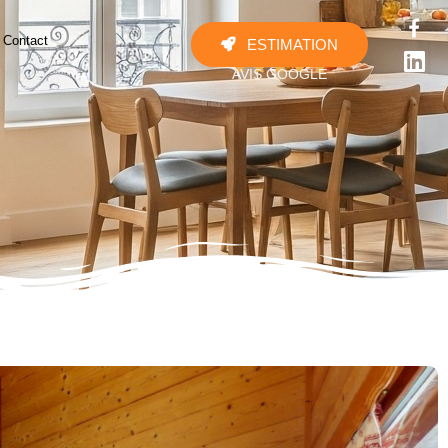
Contact
ESTIMATION





AVIS GOOGLE