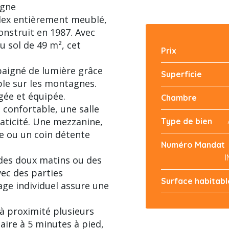
agne
ex entièrement meublé,
nstruit en 1987. Avec
u sol de 49 m², cet
Prix
baigné de lumière grâce
Superficie
ble sur les montagnes.
ée et équipée.
Chambre
onfortable, une salle
aticité. Une mezzanine,
Type de bien
e ou un coin détente
Numéro Mandat
r des doux matins ou des
vec des parties
Surface habitabl
ge individuel assure une
à proximité plusieurs
ire à 5 minutes à pied,