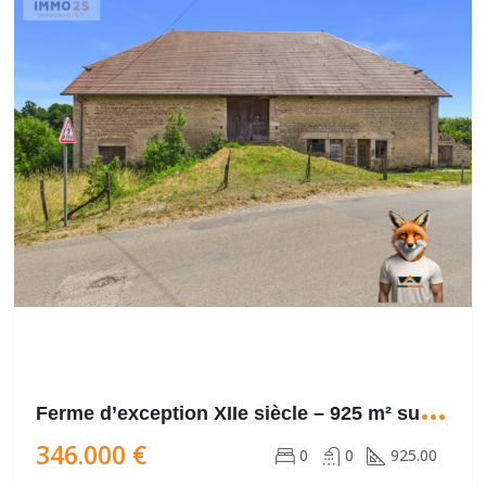
F
erme d’exception XIIe siècle – 925 m² sur 1,7 ha
346.000 €
0
0
925.00