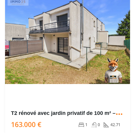
T
2 rénové avec jardin privatif de 100 m² – Terrasse – 2 parkings
163.000 €
1
0
42.71