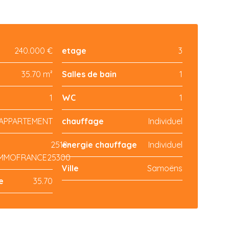
240.000 €
etage
3
35.70 m²
Salles de bain
1
1
WC
1
APPARTEMENT
chauffage
Individuel
2518-
energie chauffage
Individuel
IMMOFRANCE25300
Ville
Samoëns
e
35.70