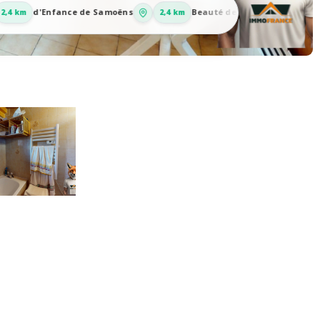
d'Enfance de Samoëns
Beauté de Samoëns
R
m
2,4 km
1,2 km