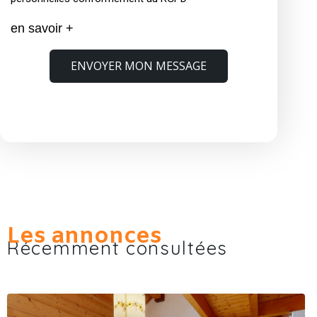
en savoir +
ENVOYER MON MESSAGE
Les annonces
Récemment consultées