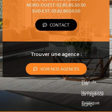
NORD-OUEST: 02.85.85.50.50
SUD-EST: 05.82.80.50.50
CONTACT
Trouver une agence :
VOIR NOS AGENCES
Mentions
légales
Plan de
site
Honoraires
de l’agence
Politique
RGPD