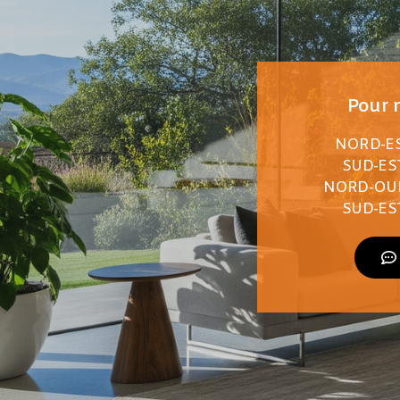
Pour n
NORD-EST
SUD-EST
NORD-OUES
SUD-EST