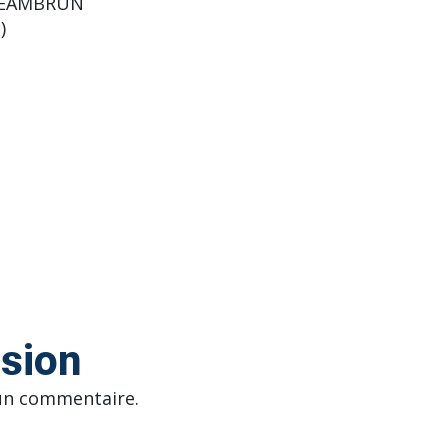
 JEAMBRUN
)
ssion
un commentaire.