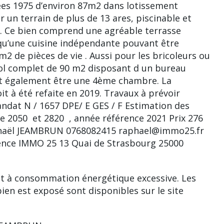
es 1975 d’environ 87m2 dans lotissement
ur un terrain de plus de 13 ares, piscinable et
lue. Ce bien comprend une agréable terrasse
 qu’une cuisine indépendante pouvant être
m2 de pièces de vie . Aussi pour les bricoleurs ou
sol complet de 90 m2 disposant d un bureau
t également être une 4ème chambre. La
oit à été refaite en 2019. Travaux à prévoir
andat N / 1657 DPE/ E GES / F Estimation des
2050  et 2820  , année référence 2021 Prix 276
 Raphaël JEAMBRUN 0768082415 raphael@immo25.fr
ence IMMO 25 13 Quai de Strasbourg 25000
nt à consommation énergétique excessive. Les
ien est exposé sont disponibles sur le site