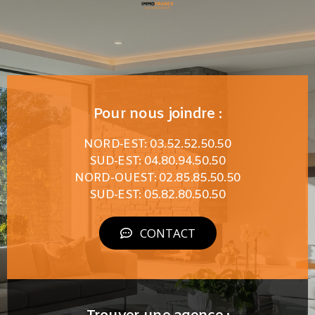
Pour nous joindre :
NORD-EST: 03.52.52.50.50
SUD-EST: 04.80.94.50.50
NORD-OUEST: 02.85.85.50.50
SUD-EST: 05.82.80.50.50
CONTACT