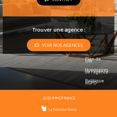
Trouver une agence :
VOIR NOS AGENCES
Mentions
légales
Plan de
site
Honoraires
de l’agence
Politique
RGPD
2026 IMMOFRANCE
La Solution Immo