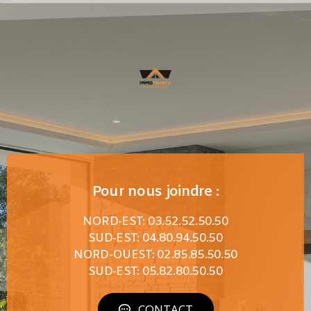
Pour nous joindre :
NORD-EST: 03.52.52.50.50
SUD-EST: 04.80.94.50.50
NORD-OUEST: 02.85.85.50.50
SUD-EST: 05.82.80.50.50
CONTACT