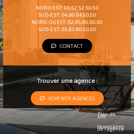
NORD-EST: 03.52.52.50.50
SUD-EST: 04.80.94.50.50
NORD-OUEST: 02.85.85.50.50
SUD-EST: 05.82.80.50.50
CONTACT
Trouver une agence :
VOIR NOS AGENCES
Mentions
légales
Plan de
site
Honoraires
de l’agence