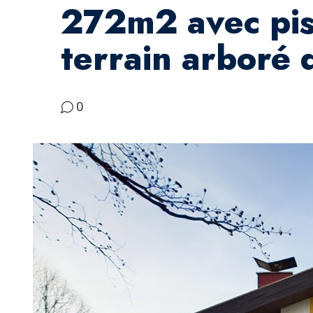
272m2 avec pisc
terrain arboré 
0