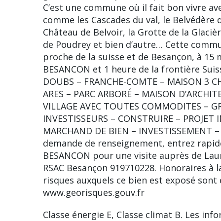
C’est une commune où il fait bon vivre av
comme les Cascades du val, le Belvédère d
Château de Belvoir, la Grotte de la Glaciè
de Poudrey et bien d’autre… Cette commu
proche de la suisse et de Besançon, à 1
BESANCON et 1 heure de la frontière Sui
DOUBS – FRANCHE-COMTE – MAISON 3 CH
ARES – PARC ARBORÉ – MAISON D’ARCHITE
VILLAGE AVEC TOUTES COMMODITES – G
INVESTISSEURS – CONSTRUIRE – PROJET
MARCHAND DE BIEN – INVESTISSEMENT – 
demande de renseignement, entrez rapid
BESANCON pour une visite auprès de Laur
RSAC Besançon 919710228. Honoraires à la
risques auxquels ce bien est exposé sont d
www.georisques.gouv.fr
Classe énergie E, Classe climat B. Les inf