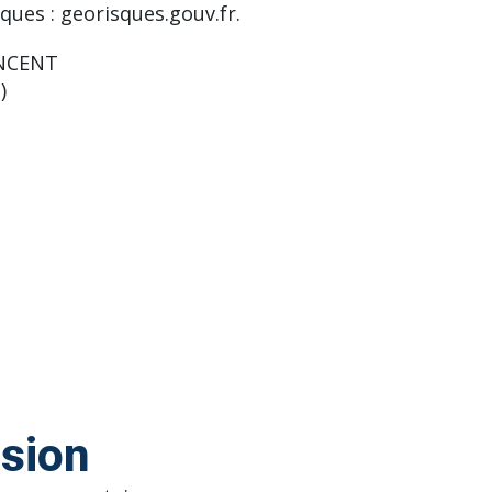
ques : georisques.gouv.fr.
INCENT
)
ssion