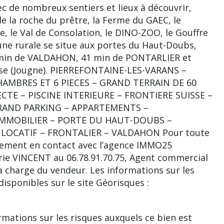
ec de nombreux sentiers et lieux à découvrir,
e la roche du prêtre, la Ferme du GAEC, le
re, le Val de Consolation, le DINO-ZOO, le Gouffre
ne rurale se situe aux portes du Haut-Doubs,
5 min de VALDAHON, 41 min de PONTARLIER et
sse (Jougne). PIERREFONTAINE-LES-VARANS –
AMBRES ET 6 PIECES – GRAND TERRAIN DE 60
CTE – PISCINE INTERIEURE – FRONTIERE SUISSE –
RAND PARKING – APPARTEMENTS –
 IMMOBILIER – PORTE DU HAUT-DOUBS –
LOCATIF – FRONTALIER – VALDAHON Pour toute
ement en contact avec l’agence IMMO25
ie VINCENT au 06.78.91.70.75, Agent commercial
 charge du vendeur. Les informations sur les
isponibles sur le site Géorisques :
ormations sur les risques auxquels ce bien est