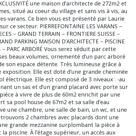
CLUSIVITÉ une maison d’architecte de 272m2 et
es, situé au coeur du village et sans vis à vis, au
es-varans. Ce bien vous est présenté par Laurie
r sur ce secteur. PIERREFONTAINE LES VARANS –
CES – GRAND TERRAIN – FRONTIERE SUISSE –
AND PARKING MAISON D’ARCHITECTE – PISCINE
– PARC ARBORÉ Vous serez séduit par cette
 ses beaux volumes, ornementé d’un parc arboré
 de son espace détente. Très lumineuse grâce à
e exposition. Elle est doté d’une grande cheminée
l électrique. Elle est composé de 3 niveaux : -au
nant un sas et d’un grand placard avec porte sur
 pièce à vivre de plus de 60m2 enrichit par une
rt sa pool house de 67m2 et sa salle d’eau
ve une chambre, une salle de bain, un wc, et une
 retrouvons 2 chambres avec placards dont une
t une grande mezzanine surplombant la pièce à
a piscine. À l’étage supérieur, un accès aux