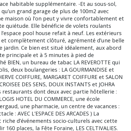
ace habitable supplémentaire. -Et au sous-sol,
si qu’un grand garage de plus de 100m2 avec
ne maison où l’on peut y vivre confortablement et
ute quiétude. Elle bénéficie de volets roulants
 l’espace pool house refait à neuf. Les extérieurs
t et complètement clôturé, agrémenté d’une belle
e jardin. Ce bien est situé idéalement, aux abord
te principale et à 5 minutes à pied de
é BIEN, un bureau de tabac LA REVEROTTE qui
 colis, deux boulangeries : LA GOURMANDISE et
 : HERVE COIFFURE, MARGARET COIFFURE et SALON
LA CROISEE DES SENS, DOUX INSTANTS et JOHRA
 restaurants dont deux avec partie hôtellerie :
 LOGIS HOTEL DU COMMERCE, une école
 Pergaud, une pharmacie, un centre de vacances :
tacle : AVEC L’ESPACE DES ARCADES ) La
 riche d’événements socio-culturels avec cette
ir 160 places, la Fête Foraine, LES CELTIVALIES.