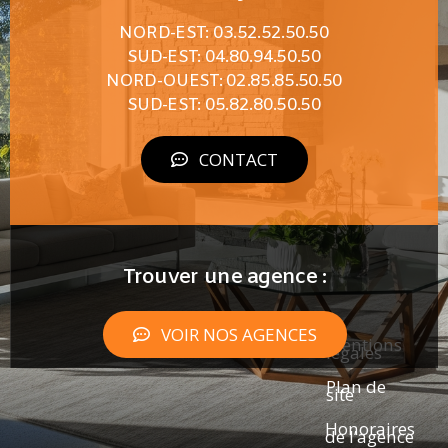
NORD-EST: 03.52.52.50.50
SUD-EST: 04.80.94.50.50
NORD-OUEST: 02.85.85.50.50
SUD-EST: 05.82.80.50.50
CONTACT
Trouver une agence :
VOIR NOS AGENCES
Mentions
légales
Plan de
site
Honoraires
de l’agence