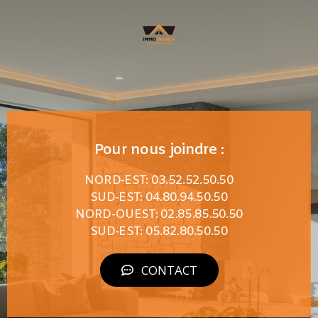
Pour nous joindre :
NORD-EST: 03.52.52.50.50
SUD-EST: 04.80.94.50.50
NORD-OUEST: 02.85.85.50.50
SUD-EST: 05.82.80.50.50
CONTACT