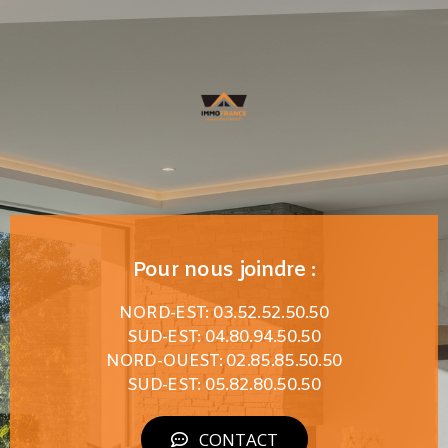
Pour nous joindre :
NORD-EST: 03.52.52.50.50
SUD-EST: 04.80.94.50.50
NORD-OUEST: 02.85.85.50.50
SUD-EST: 05.82.80.50.50
CONTACT