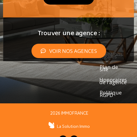
Trouver une agence :
VOIR NOS AGENCES
Mentions
légales
Plan de
site
Honoraires
de l’agence
Politique
RGPD
2026 IMMOFRANCE
La Solution Immo