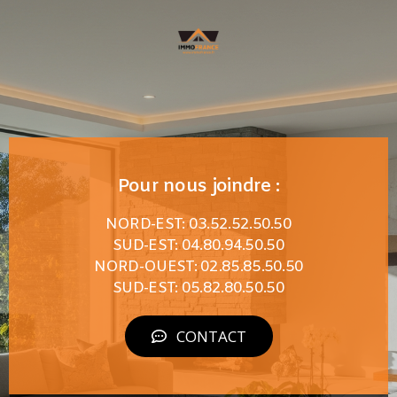
Pour nous joindre :
NORD-EST: 03.52.52.50.50
SUD-EST: 04.80.94.50.50
NORD-OUEST: 02.85.85.50.50
SUD-EST: 05.82.80.50.50
CONTACT