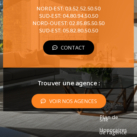
NORD-EST: 03.52.52.50.50
SUD-EST: 04.80.94.50.50
NORD-OUEST: 02.85.85.50.50
SUD-EST: 05.82.80.50.50
CONTACT
Trouver une agence :
VOIR NOS AGENCES
Mentions
légales
Plan de
site
Honoraires
de l’agence