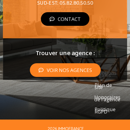
SUD-EST: 05.82.80.50.50
CONTACT
Trouver une agence :
VOIR NOS AGENCES
Mentions
légales
Plan de
site
Honoraires
de l’agence
Politique
RGPD
2026 IMMOFRANCE