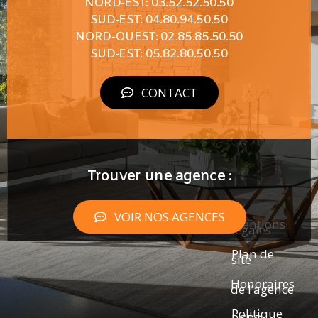
NORD-EST: 03.52.52.50.50
SUD-EST: 04.80.94.50.50
NORD-OUEST: 02.85.85.50.50
SUD-EST: 05.82.80.50.50
CONTACT
Trouver une agence :
VOIR NOS AGENCES
Mentions
légales
Plan de
site
Honoraires
de l’agence
Politique