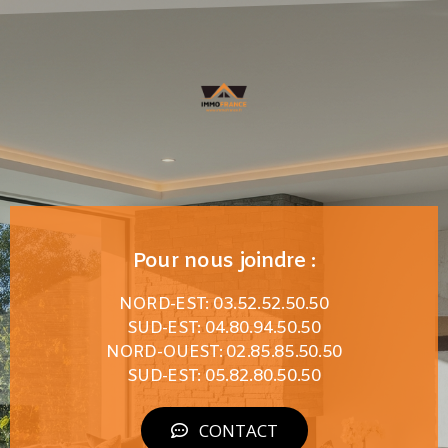
Pour nous joindre :
NORD-EST: 03.52.52.50.50
SUD-EST: 04.80.94.50.50
NORD-OUEST: 02.85.85.50.50
SUD-EST: 05.82.80.50.50
CONTACT