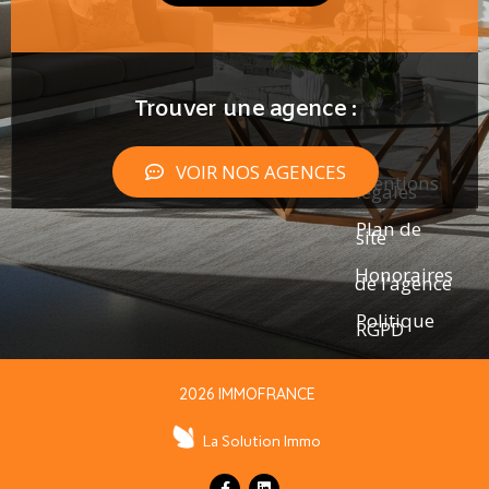
Trouver une agence :
VOIR NOS AGENCES
Mentions
légales
Plan de
site
Honoraires
de l’agence
Politique
RGPD
2026 IMMOFRANCE
La Solution Immo