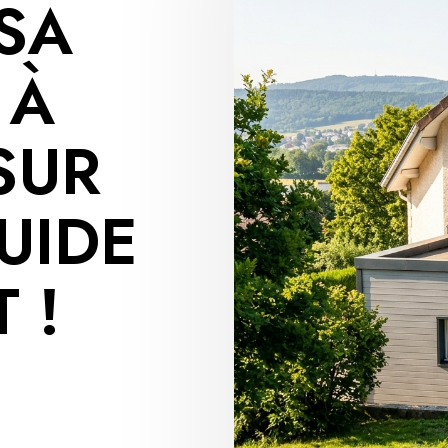
SA
 À
SUR
UIDE
 !