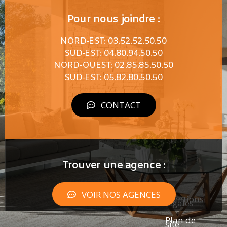
Pour nous joindre :
NORD-EST: 03.52.52.50.50
SUD-EST: 04.80.94.50.50
NORD-OUEST: 02.85.85.50.50
SUD-EST: 05.82.80.50.50
CONTACT
Trouver une agence :
VOIR NOS AGENCES
Mentions
légales
Plan de
site