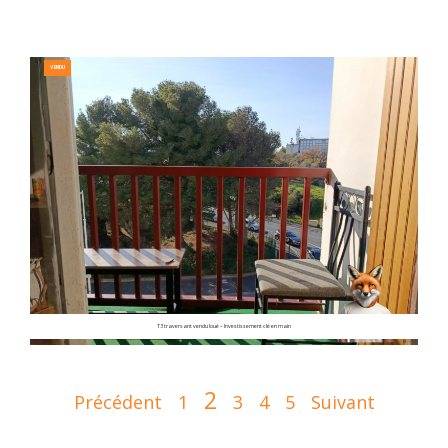
VENDU
T3 traversant vendu loué – Investissement clé en main
2
Précédent
1
3
4
5
Suivant