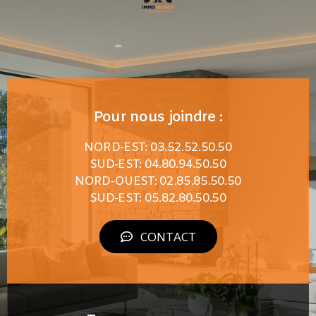
Pour nous joindre :
NORD-EST: 03.52.52.50.50
SUD-EST: 04.80.94.50.50
NORD-OUEST: 02.85.85.50.50
SUD-EST: 05.82.80.50.50
CONTACT