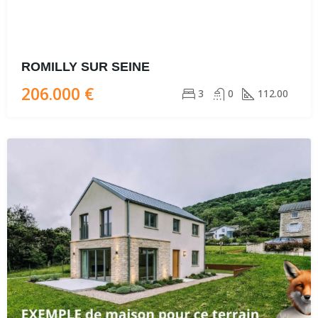
ROMILLY SUR SEINE
206.000 €
3
0
112.00