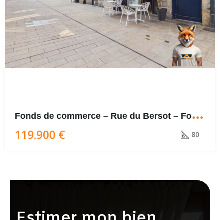
F
onds de commerce – Rue du Bersot – Fort passage
119.900 €
80
Estimer mon bien ...