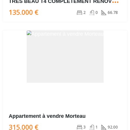
T
RÈS BEAU T4 COMPLETEMENT RENOVÉ, LUMINEUX ET BIEN SITUÉ
135.000 €
2
0
66.78
Appartement à vendre Morteau
315.000 €
3
1
92.00