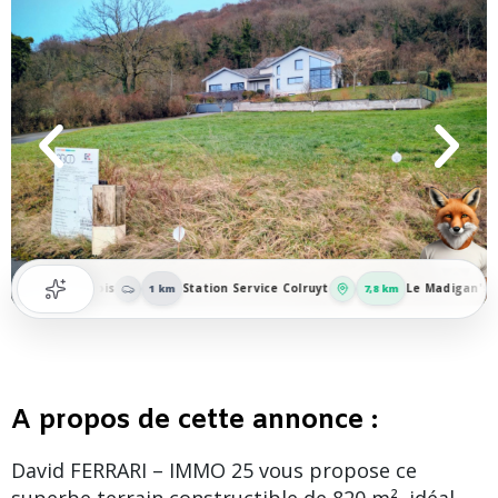
are de Franois
Station Service Colruyt
Le Madigan's
1 km
7,8 km
A propos de cette annonce :
David FERRARI – IMMO 25 vous propose ce
superbe terrain constructible de 820 m², idéal