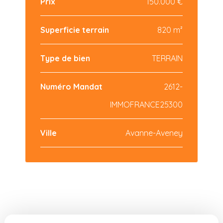
Prix
150.000 €
Superficie terrain
820 m²
Type de bien
TERRAIN
Numéro Mandat
2612-
IMMOFRANCE25300
Ville
Avanne-Aveney