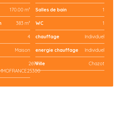
170.00 m²
Salles de bain
1
n
383 m²
WC
1
4
chauffage
Individuel
Maison
energie chauffage
Individuel
2699-
Ville
Chazot
IMMOFRANCE25300