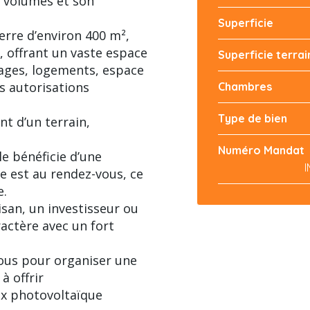
s volumes et son
Superficie
erre d’environ 400 m²,
, offrant un vaste espace
Superficie terrai
arages, logements, espace
s autorisations
Chambres
Type de bien
nt d’un terrain,
Numéro Mandat
le bénéficie d’une
lme est au rendez-vous, ce
e.
isan, un investisseur ou
actère avec un fort
nous pour organiser une
à offrir
x photovoltaïque