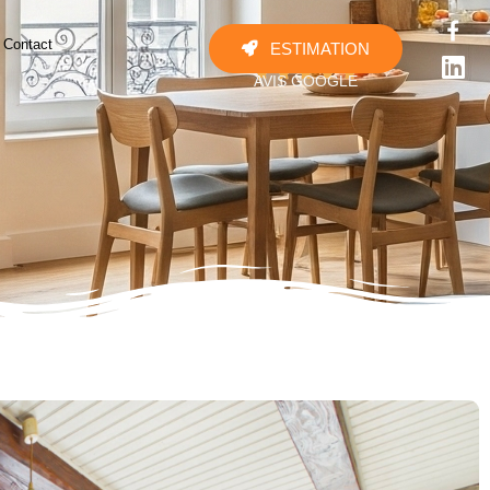
Contact
ESTIMATION





AVIS GOOGLE