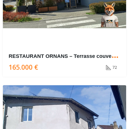
R
ESTAURANT ORNANS – Terrasse couverte – Faible loyer – vente cause NOUVEAU PROJET –
165.000 €
72