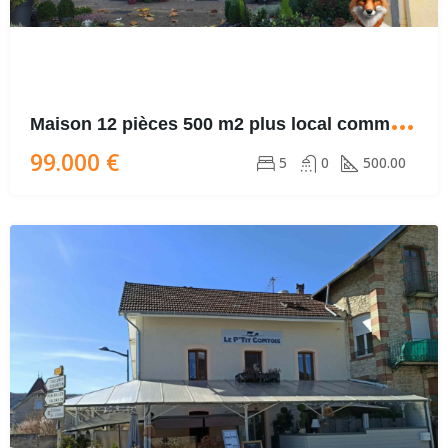
M
aison 12 pièces 500 m2 plus local commercial
99.000 €
5
0
500.00