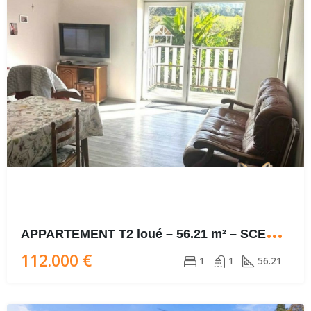
A
PPARTEMENT T2 loué – 56.21 m² – SCEY-MAISIERES (25290) – TERRASSE + COUR + CAVE
112.000 €
1
1
56.21