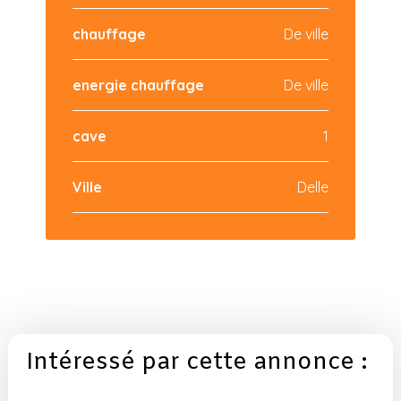
chauffage
De ville
energie chauffage
De ville
cave
1
Ville
Delle
Intéressé par cette annonce :