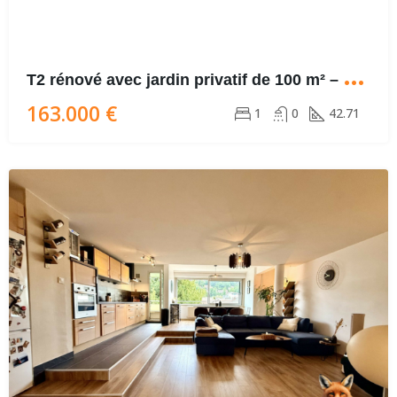
T
2 rénové avec jardin privatif de 100 m² – Terrasse – 2 parkings
163.000 €
1
0
42.71