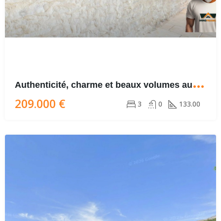
A
uthenticité, charme et beaux volumes au rendez-vous !
209.000 €
3
0
133.00