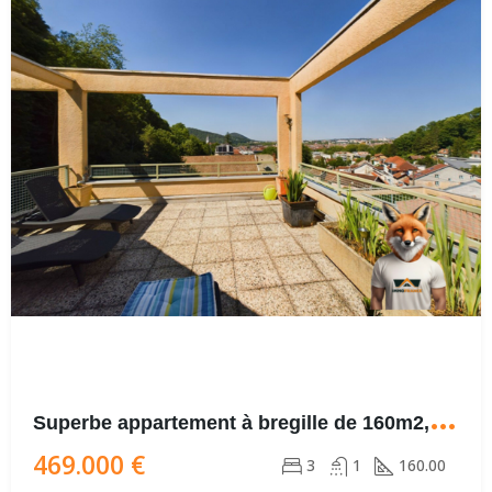
S
uperbe appartement à bregille de 160m2, avec vue imprenable et ses 2 terrasses
469.000 €
3
1
160.00