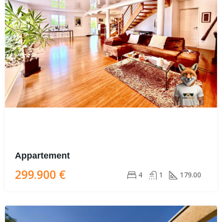
Appartement
299.900 €
4
1
179.00