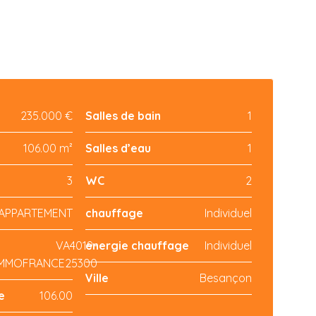
235.000 €
Salles de bain
1
106.00 m²
Salles d’eau
1
3
WC
2
APPARTEMENT
chauffage
Individuel
VA4019-
energie chauffage
Individuel
IMMOFRANCE25300
Ville
Besançon
e
106.00