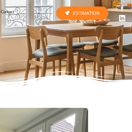
Contact
ESTIMATION





AVIS GOOGLE