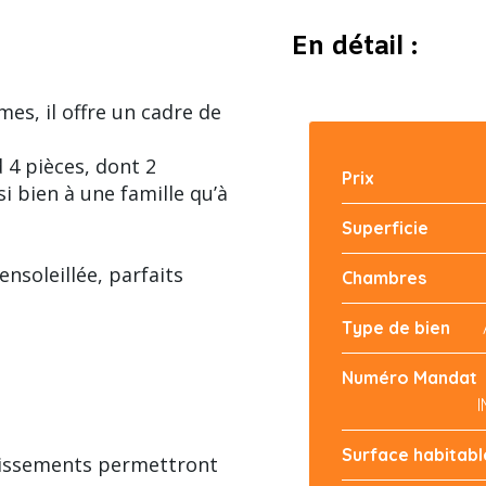
En détail :
es, il offre un cadre de
 4 pièces, dont 2
Prix
i bien à une famille qu’à
Superficie
ensoleillée, parfaits
Chambres
Type de bien
Numéro Mandat
Surface habitabl
chissements permettront