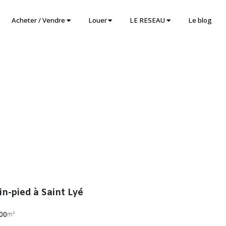
Acheter / Vendre
Louer
LE RESEAU
Le blog
in-pied à Saint Lyé
00
m²