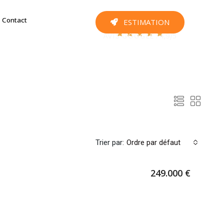
Contact
ESTIMATION





AVIS GOOGLE : 4,9/5
Trier par:
Ordre par défaut
249.000 €