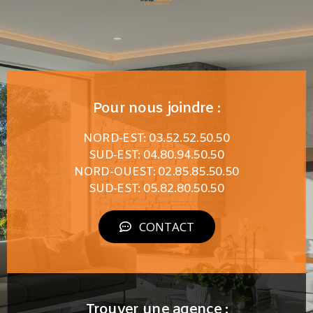
Pour nous joindre :
NORD-EST: 03.52.52.50.50
SUD-EST: 04.80.94.50.50
NORD-OUEST: 02.85.85.50.50
SUD-EST: 05.82.80.50.50
CONTACT
Trouver une agence :