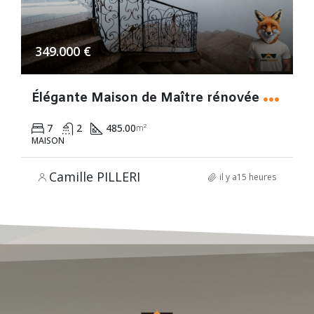
349.000 €
É
légante Maison de Maître rénovée avec dépendance
7
2
485.00
m²
MAISON
Camille PILLERI
il y a15 heures