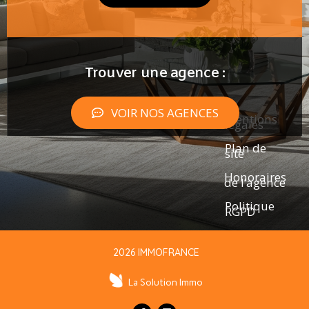
Trouver une agence :
VOIR NOS AGENCES
Mentions
légales
Plan de
site
Honoraires
de l’agence
Politique
RGPD
2026 IMMOFRANCE
La Solution Immo