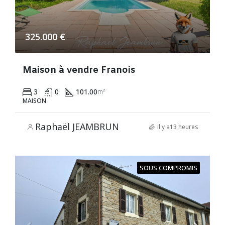
325.000 €
Maison à vendre Franois
3
0
101.00
m²
MAISON
Raphaël JEAMBRUN
il y a13 heures
SOUS COMPROMIS