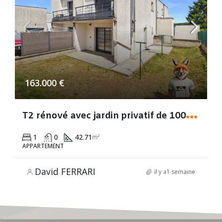
163.000 €
T
2 rénové avec jardin privatif de 100 m² – Terrasse – 2 parkings
1
0
42.71
m²
APPARTEMENT
David FERRARI
il y a1 semaine