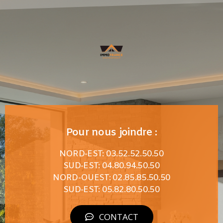
Pour nous joindre :
NORD-EST: 03.52.52.50.50
SUD-EST: 04.80.94.50.50
NORD-OUEST: 02.85.85.50.50
SUD-EST: 05.82.80.50.50
CONTACT