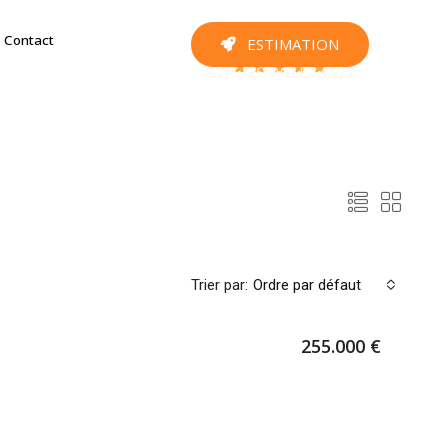
Contact
ESTIMATION





AVIS GOOGLE : 4,9/5
Trier par:
Ordre par défaut
255.000 €