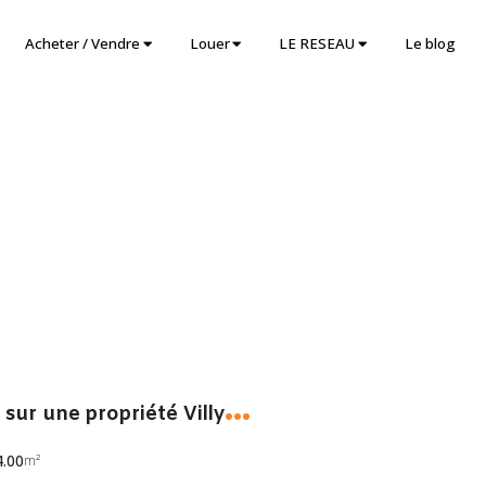
Acheter / Vendre
Louer
LE RESEAU
Le blog
D
eux maisons sur une propriété Villy Le Maréchal
4.00
m²