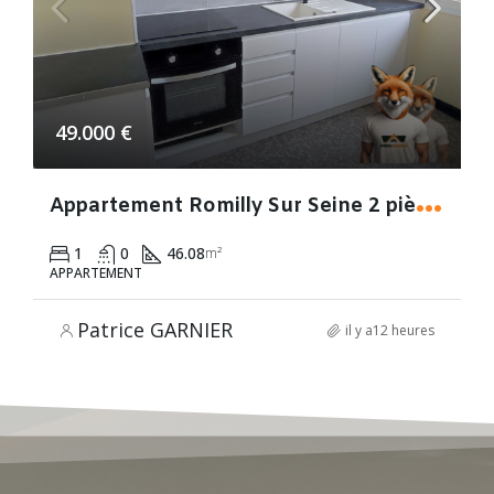
49.000 €
A
ppartement Romilly Sur Seine 2 pièce(s)
1
0
46.08
m²
APPARTEMENT
Patrice GARNIER
il y a12 heures