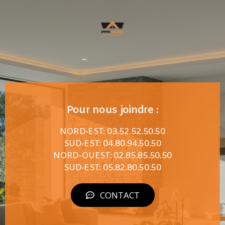
Pour nous joindre :
NORD-EST: 03.52.52.50.50
SUD-EST: 04.80.94.50.50
NORD-OUEST: 02.85.85.50.50
SUD-EST: 05.82.80.50.50
CONTACT