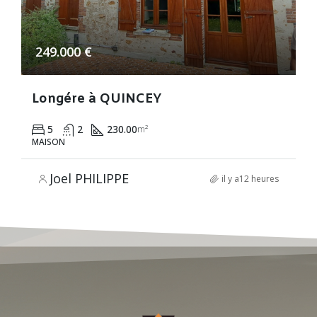
249.000 €
Longére à QUINCEY
5
2
230.00
m²
MAISON
Joel PHILIPPE
il y a12 heures