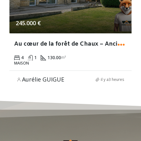
245.000 €
A
u cœur de la forêt de Chaux – Ancien corps de ferme en pierre entièrement rénové
4
1
130.00
m²
MAISON
Aurélie GUIGUE
il y a3 heures