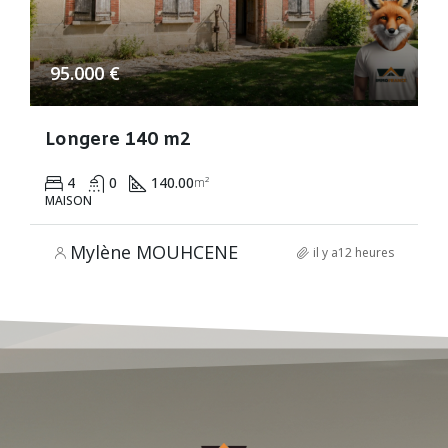
95.000 €
Longere 140 m2
4
0
140.00
m²
MAISON
Mylène MOUHCENE
il y a12 heures