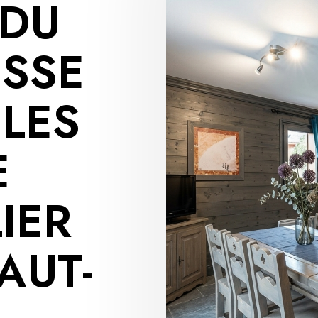
 DU
ISSE
 LES
E
IER
AUT-