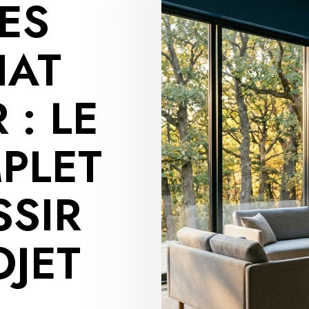
PES
HAT
 : LE
PLET
SSIR
OJET