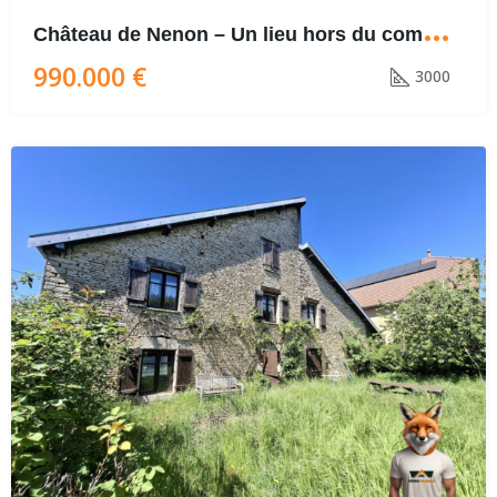
C
hâteau de Nenon – Un lieu hors du commun aux portes de Dole
990.000 €
3000