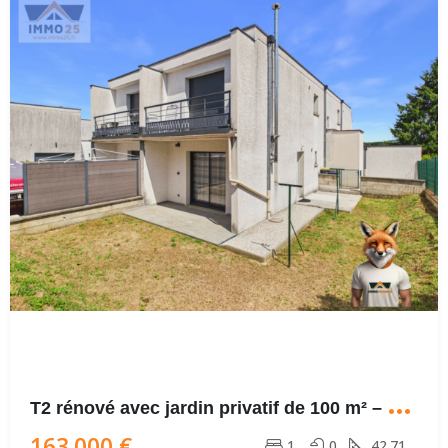
T
2 rénové avec jardin privatif de 100 m² – Terrasse – 2 parkings
163.000 €
1
0
42.71