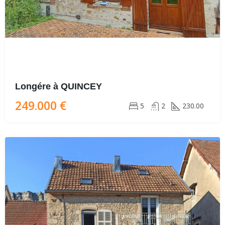
Longére à QUINCEY
249.000 €
5
2
230.00