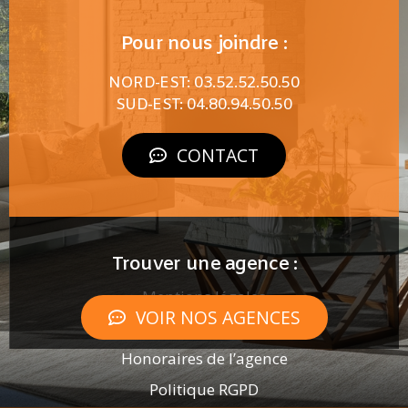
Pour nous joindre :
NORD-EST: 03.52.52.50.50
SUD-EST: 04.80.94.50.50
CONTACT
Trouver une agence :
Mentions légales
VOIR NOS AGENCES
Plan de site
Honoraires de l’agence
Politique RGPD